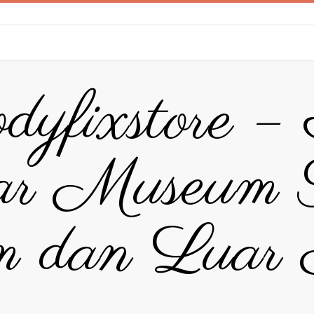
dyfixstore –
ar Museum T
 dan Luar 