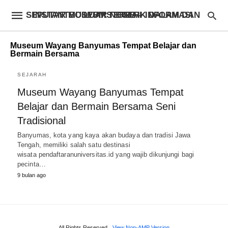
INSTANTBODYFIXSTORE – INFORMASI SEPUTAR MUSEUM TERBAIK DALAM DAN LUAR NEGERI
Museum Wayang Banyumas Tempat Belajar dan
Bermain Bersama
SEJARAH
Museum Wayang Banyumas Tempat
Belajar dan Bermain Bersama Seni
Tradisional
Banyumas, kota yang kaya akan budaya dan tradisi Jawa
Tengah, memiliki salah satu destinasi
wisata pendaftaranuniversitas.id yang wajib dikunjungi bagi
pecinta…
9 bulan ago
All Rights Reserved
View Non-AMP Version