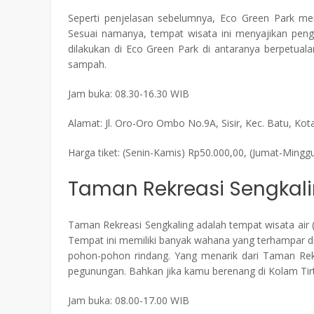
Seperti penjelasan sebelumnya, Eco Green Park mer
Sesuai namanya, tempat wisata ini menyajikan peng
dilakukan di Eco Green Park di antaranya berpetual
sampah.
Jam buka: 08.30-16.30 WIB
Alamat: Jl. Oro-Oro Ombo No.9A, Sisir, Kec. Batu, Kot
Harga tiket: (Senin-Kamis) Rp50.000,00, (Jumat-Minggu
Taman Rekreasi Sengkal
Taman Rekreasi Sengkaling adalah tempat wisata air 
Tempat ini memiliki banyak wahana yang terhampar di l
pohon-pohon rindang. Yang menarik dari Taman Rekr
pegunungan. Bahkan jika kamu berenang di Kolam Ti
Jam buka: 08.00-17.00 WIB