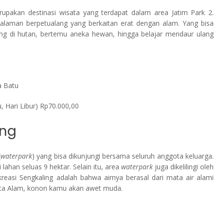
upakan destinasi wisata yang terdapat dalam area Jatim Park 2.
alaman berpetualang yang berkaitan erat dengan alam. Yang bisa
ang di hutan, bertemu aneka hewan, hingga belajar mendaur ulang
a Batu
, Hari Libur) Rp70.000,00
ing
(
waterpark
) yang bisa dikunjungi bersama seluruh anggota keluarga.
ahan seluas 9 hektar. Selain itu, area
waterpark
juga dikelilingi oleh
easi Sengkaling adalah bahwa airnya berasal dari mata air alami
rta Alam, konon kamu akan awet muda.