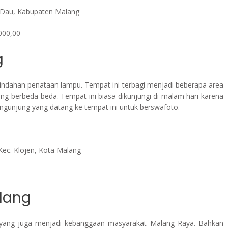
. Dau, Kabupaten Malang
000,00
g
dahan penataan lampu. Tempat ini terbagi menjadi beberapa area
yang berbeda-beda. Tempat ini biasa dikunjungi di malam hari karena
engunjung yang datang ke tempat ini untuk berswafoto.
Kec. Klojen, Kota Malang
lang
 yang juga menjadi kebanggaan masyarakat Malang Raya. Bahkan