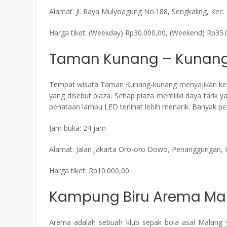
Alamat: Jl. Raya Mulyoagung No.188, Sengkaling, Kec
Harga tiket: (Weekday) Rp30.000,00, (Weekend) Rp35.
Taman Kunang – Kunan
Tempat wisata Taman Kunang-kunang menyajikan kein
yang disebut plaza. Setiap plaza memiliki daya tarik 
penataan lampu LED terlihat lebih menarik. Banyak p
Jam buka: 24 jam
Alamat: Jalan Jakarta Oro-oro Dowo, Penanggungan, 
Harga tiket: Rp10.000,00
Kampung Biru Arema Ma
Arema adalah sebuah klub sepak bola asal Malang