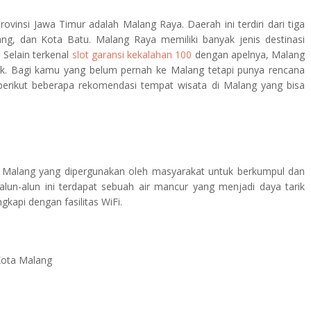
Provinsi Jawa Timur adalah Malang Raya. Daerah ini terdiri dari tiga
ng, dan Kota Batu. Malang Raya memiliki banyak jenis destinasi
. Selain terkenal
slot garansi kekalahan 100
dengan apelnya, Malang
aik. Bagi kamu yang belum pernah ke Malang tetapi punya rencana
 berikut beberapa rekomendasi tempat wisata di Malang yang bisa
di Malang yang dipergunakan oleh masyarakat untuk berkumpul dan
lun-alun ini terdapat sebuah air mancur yang menjadi daya tarik
ngkapi dengan fasilitas WiFi.
 Kota Malang