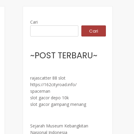
Cari
Cari
~POST TERBARU~
rajascatter 88 slot
https://162cityroad.info/
spaceman
slot gacor depo 10k
slot gacor gampang menang
Sejarah Museum Kebangkitan
Nasional Indonesia