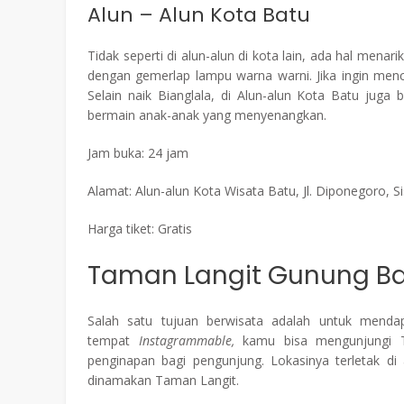
Alun – Alun Kota Batu
Tidak seperti di alun-alun di kota lain, ada hal menar
dengan gemerlap lampu warna warni. Jika ingin men
Selain naik Bianglala, di Alun-alun Kota Batu juga 
bermain anak-anak yang menyenangkan.
Jam buka: 24 jam
Alamat: Alun-alun Kota Wisata Batu, Jl. Diponegoro, Si
Harga tiket: Gratis
Taman Langit Gunung B
Salah satu tujuan berwisata adalah untuk menda
tempat
Instagrammable,
kamu bisa mengunjungi T
penginapan bagi pengunjung. Lokasinya terletak di 
dinamakan Taman Langit.