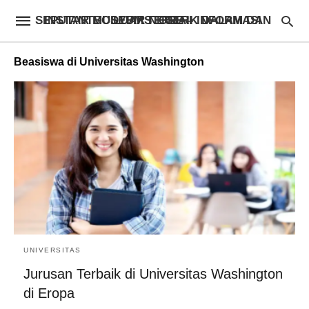
INSTANTBODYFIXSTORE – INFORMASI SEPUTAR MUSEUM TERBAIK DALAM DAN LUAR NEGERI
Beasiswa di Universitas Washington
UNIVERSITAS
Jurusan Terbaik di Universitas Washington
di Eropa