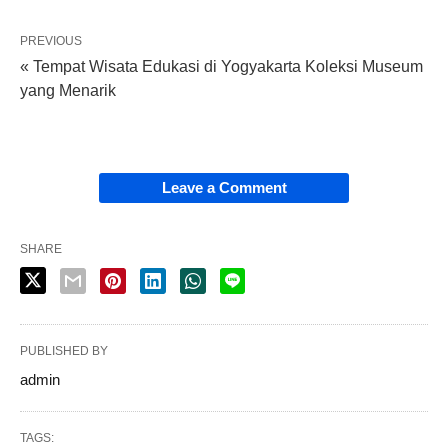
PREVIOUS
« Tempat Wisata Edukasi di Yogyakarta Koleksi Museum
yang Menarik
Leave a Comment
SHARE
PUBLISHED BY
admin
TAGS: