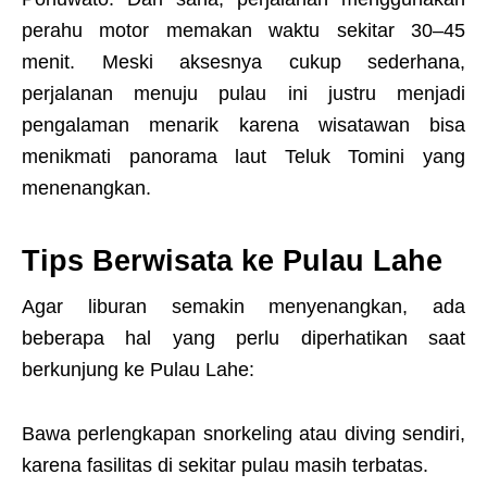
perahu motor memakan waktu sekitar 30–45
menit. Meski aksesnya cukup sederhana,
perjalanan menuju pulau ini justru menjadi
pengalaman menarik karena wisatawan bisa
menikmati panorama laut Teluk Tomini yang
menenangkan.
Tips Berwisata ke Pulau Lahe
Agar liburan semakin menyenangkan, ada
beberapa hal yang perlu diperhatikan saat
berkunjung ke Pulau Lahe:
Bawa perlengkapan snorkeling atau diving sendiri,
karena fasilitas di sekitar pulau masih terbatas.