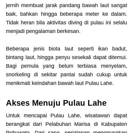
jernih membuat jarak pandang bawah laut sangat
baik, bahkan hingga beberapa meter ke dalam.
Tidak heran bila aktivitas diving di pulau ini selalu
menjadi pengalaman berkesan.
Beberapa jenis biota laut seperti ikan badut,
bintang laut, hingga penyu sesekali dapat ditemui.
Bagi pemula yang belum terbiasa menyelam,
snorkeling di sekitar pantai sudah cukup untuk
menikmati keindahan bawah laut Pulau Lahe.
Akses Menuju Pulau Lahe
Untuk mencapai Pulau Lahe, wisatawan dapat
berangkat dari Pelabuhan Marisa di Kabupaten
Pohuwato. Dari sana, perjalanan menggunakan