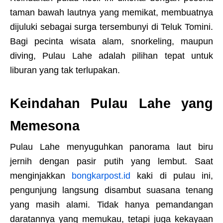
taman bawah lautnya yang memikat, membuatnya
dijuluki sebagai surga tersembunyi di Teluk Tomini.
Bagi pecinta wisata alam, snorkeling, maupun
diving, Pulau Lahe adalah pilihan tepat untuk
liburan yang tak terlupakan.
Keindahan Pulau Lahe yang
Memesona
Pulau Lahe menyuguhkan panorama laut biru
jernih dengan pasir putih yang lembut. Saat
menginjakkan
bongkarpost.id
kaki di pulau ini,
pengunjung langsung disambut suasana tenang
yang masih alami. Tidak hanya pemandangan
daratannya yang memukau, tetapi juga kekayaan