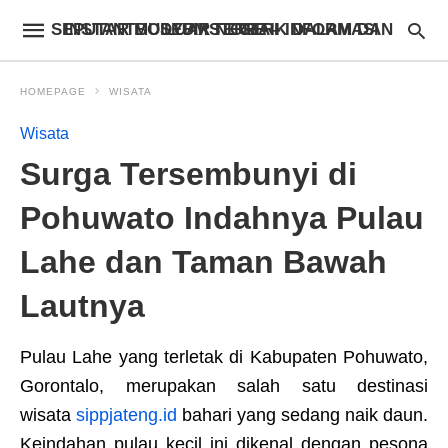
INSTANTBODYFIXSTORE – INFORMASI SEPUTAR MUSEUM TERBAIK DALAM DAN LUAR NEGERI
HOMEPAGE
WISATA
Wisata
Surga Tersembunyi di
Pohuwato Indahnya Pulau
Lahe dan Taman Bawah
Lautnya
Pulau Lahe yang terletak di Kabupaten Pohuwato,
Gorontalo, merupakan salah satu destinasi
wisata
sippjateng.id
bahari yang sedang naik daun.
Keindahan pulau kecil ini dikenal dengan pesona