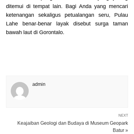
ditemui di tempat lain. Bagi Anda yang mencari
ketenangan sekaligus petualangan seru, Pulau
Lahe benar-benar layak disebut surga taman
bawah laut di Gorontalo.
admin
NEXT
Keajaiban Geologi dan Budaya di Museum Geopark
Batur »