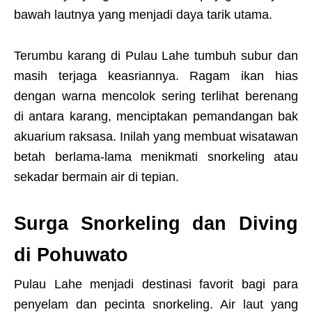
bawah lautnya yang menjadi daya tarik utama.
Terumbu karang di Pulau Lahe tumbuh subur dan
masih terjaga keasriannya. Ragam ikan hias
dengan warna mencolok sering terlihat berenang
di antara karang, menciptakan pemandangan bak
akuarium raksasa. Inilah yang membuat wisatawan
betah berlama-lama menikmati snorkeling atau
sekadar bermain air di tepian.
Surga Snorkeling dan Diving
di Pohuwato
Pulau Lahe menjadi destinasi favorit bagi para
penyelam dan pecinta snorkeling. Air laut yang