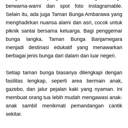
berwarna-warni dan spot foto instagramable.
Selain itu, ada juga Taman Bunga Ambarawa yang
menghadirkan nuansa alami dan asri, cocok untuk
piknik santai bersama keluarga. Bagi penggemar
bunga langka, Taman Bunga Banjarnegara
menjadi destinasi edukatif yang menawarkan
berbagai jenis bunga dari dalam dan luar negeri.
Setiap taman bunga biasanya dilengkapi dengan
fasilitas lengkap, seperti area bermain anak,
gazebo, dan jalur pejalan kaki yang nyaman. Ini
membuat orang tua lebih mudah mengawasi anak-
anak sambil menikmati pemandangan cantik
sekitar.