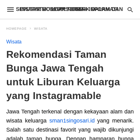
INSTANTBODYFIXSTORE – INFORMASI SEPUTAR MUSEUM TERBAIK DALAM DAN LUAR NEGERI
HOMEPAGE
WISATA
Wisata
Rekomendasi Taman
Bunga Jawa Tengah
untuk Liburan Keluarga
yang Instagramable
Jawa Tengah terkenal dengan kekayaan alam dan
wisata keluarga
sman1singosari.id
yang menarik.
Salah satu destinasi favorit yang wajib dikunjungi
adalah taman bunga. Dengan hamparan bunga