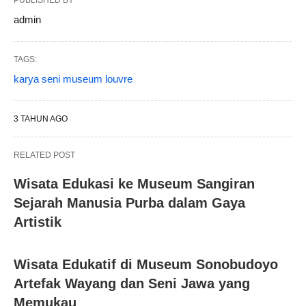
PUBLISHED BY
admin
TAGS:
karya seni museum louvre
3 TAHUN AGO
RELATED POST
Wisata Edukasi ke Museum Sangiran
Sejarah Manusia Purba dalam Gaya
Artistik
Wisata Edukatif di Museum Sonobudoyo
Artefak Wayang dan Seni Jawa yang
Memukau