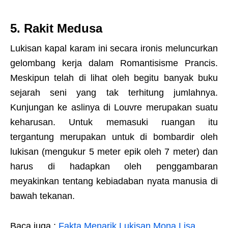
5. Rakit Medusa
Lukisan kapal karam ini secara ironis meluncurkan
gelombang kerja dalam Romantisisme Prancis.
Meskipun telah di lihat oleh begitu banyak buku
sejarah seni yang tak terhitung jumlahnya.
Kunjungan ke aslinya di Louvre merupakan suatu
keharusan. Untuk memasuki ruangan itu
tergantung merupakan untuk di bombardir oleh
lukisan (mengukur 5 meter epik oleh 7 meter) dan
harus di hadapkan oleh penggambaran
meyakinkan tentang kebiadaban nyata manusia di
bawah tekanan.
Baca juga :
Fakta Menarik Lukisan Mona Lisa