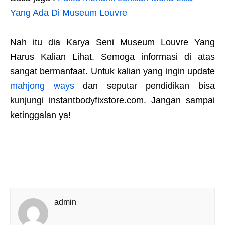
Yang Ada Di Museum Louvre
Nah itu dia Karya Seni Museum Louvre Yang
Harus Kalian Lihat. Semoga informasi di atas
sangat bermanfaat. Untuk kalian yang ingin update
mahjong ways
dan seputar pendidikan bisa
kunjungi instantbodyfixstore.com. Jangan sampai
ketinggalan ya!
admin