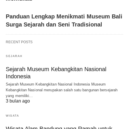
Panduan Lengkap Menikmati Museum Bali
Surga Sejarah dan Seni Tradisional
RECENT POSTS
SEJARAH
Sejarah Museum Kebangkitan Nasional
Indonesia
Sejarah Museum Kebangkitan Nasional Indonesia Museum
Kebangkitan Nasional merupakan salah satu bangunan bersejarah
yang memiliki…
3 bulan ago
WISATA
Wisata Alam Bandung yang Ramah untuk