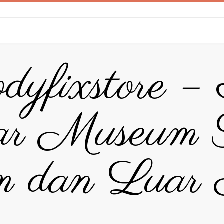
dyfixstore –
ar Museum T
 dan Luar 