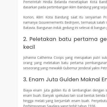
Pemerintah Hindia Belanda menetapkan Kota Bandun
dasarkan pada pertimbangan iklim Bandung yang seju
Konon, iklim Kota Bandung saat itu senyaman Pr
namanya Gouvernements Bedrijven, termasuk salah 
Batavia. Bangunan induk gedung ini selesai di bangun
2. Peletakan batu pertama ge
kecil
Johanna Catherina Coops yang merupakan putri sulu
orang yang meletakan batu pertama pembangunan g
seseorang yang mewakili Gubernur Jenderal yakni Petr
3. Enam Juta Gulden Maknai En
Biaya enam juta gulden itu di lambangkan dengan s
enam buah. Banyak spekulasi lain soal bentuk benda b
hingga melati yang berjumlah enam buah. Penyebuta
Perhimpoenan Saudara yang terbit tahun 1936.