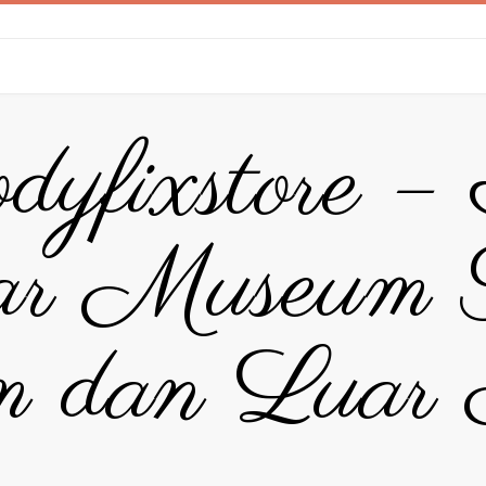
dyfixstore –
ar Museum T
 dan Luar 