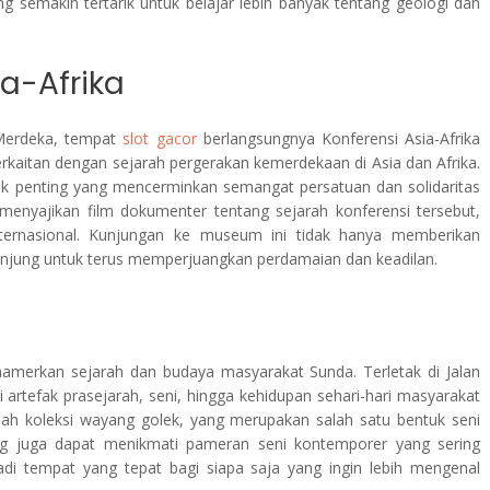
 semakin tertarik untuk belajar lebih banyak tentang geologi dan
a-Afrika
 Merdeka, tempat
slot gacor
berlangsungnya Konferensi Asia-Afrika
erkaitan dengan sejarah pergerakan kemerdekaan di Asia dan Afrika.
ak penting yang mencerminkan semangat persatuan dan solidaritas
enyajikan film dokumenter tentang sejarah konferensi tersebut,
ernasional. Kunjungan ke museum ini tidak hanya memberikan
gunjung untuk terus memperjuangkan perdamaian dan keadilan.
rkan sejarah dan budaya masyarakat Sunda. Terletak di Jalan
i artefak prasejarah, seni, hingga kehidupan sehari-hari masyarakat
lah koleksi wayang golek, yang merupakan salah satu bentuk seni
jung juga dapat menikmati pameran seni kontemporer yang sering
i tempat yang tepat bagi siapa saja yang ingin lebih mengenal